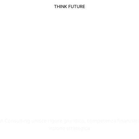
THINK FUTURE
tegia, Azione, 
A Consulting unisce rigore giuridico, competenza finanziari
visione strategica